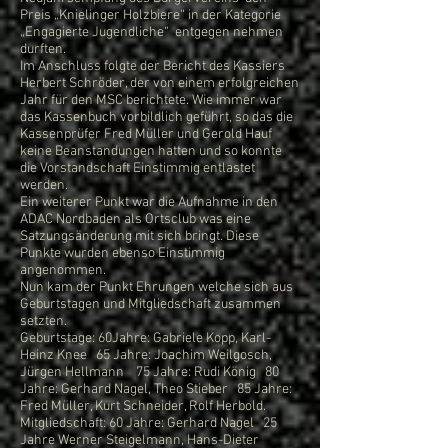
Preis „Knielinger Holzbiere“ in der Kategorie
„Engagierte Jugendliche“ entgegen nehmen
durften.
Im Anschluss folgte der Bericht des Kassiers
Herbert Schröder, der von einem erfolgreichen
Jahr für den MSC berichtete. Wie immer war
das Kassenbuch vorbildlich geführt, so das die
Kassenprüfer Fred Müller und Gerold Hauf
keine Beanstandungen hatten und so konnte
die Vorstandschaft Einstimmig entlastet
werden.
Ein weiterer Punkt war die Aufnahme in den
ADAC Nordbaden als Ortsclub was eine
Satzungsänderung mit sich bringt. Diese
Punkte wurden ebenso Einstimmig
angenommen.
Nun kam der Punkt Ehrungen welche sich aus
Geburtstagen und Mitgliedschaft zusammen
setzten.
Geburtstage: 60Jahre: Gabriele Kopp, Karl-
Heinz Knee 65 Jahre: Joachim Weilgosch,
Jürgen Hellmann 75 Jahre: Rudi König 80
Jahre: Gerhard Nagel, Theo Stieber 85 Jahre:
Fred Müller, Kurt Schneider, Rolf Herbold.
Mitgliedschaft: 60 Jahre: Gerhard Nagel 25
Jahre Werner Steigelmann, Hans-Dieter