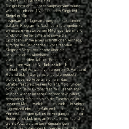
9. März 2016 | Autor: Heinz
Die gut besuchte Jahreshauptversammlung
wurde durch den 1.Vorsitzenden Siegfried
Siegel eröffnet.
Insgesamt 12 Tagesordnungspunkte standen
auf dem Programm. Nach dem Totengedenken
an unsere verstorbenen Mitglieder Bernhard
Groß und Herbert Wieland sowie die
Entgegennahme eines schriftlichen Antrags,
erfolgte der Bericht des 1.Vorsitzenden.
Siegfried Siegel berichtete über die
arbeitsreichen Aktivitäten des
zurückliegenden Jahres. Besonders zu
erwähnen war der Verkehrssicherheitstag, der
mit sehr viel Aufwand von unserem 2. Vorstand
Roland Schmitt organisiert und umgesetzt
wurde. Ebenso Arbeitsreich war das
Straßenfest welches ein toller Erfolg für den
MSC war. Beim Oktoberfest im Husarenlager
wurden wieder unsere Oldtimer bewundert,
besonders erfreuten sich die Zuschauer an
unseren Mofas, welches so mancher in seiner
Jugendzeit einmal gefahren hat. Insgesamt 14
Veranstaltungen gab es im vergangenen Jahr.
Besonderes Lob ging an Saskia Schmitt und
Gerrit Volz, welche beim diesjährigen
Neujahrsempfang des Bürgervereins den