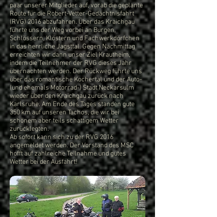
paar unserer Mitglieder auf, vorab die geplante
Route für die Robert-Vetter-Gedächtnisfahrt
(RVG) 2016 abzufahren. Über das Kraichgau
führte uns der Weg vorbei an Burgen,
Schlössern, Klöstern und Fachwerkdörfchen
in das herrliche Jagsttal. Gegen Nachmittag
erreichten wir dann unser Ziel Krautheim,
indem die Teilnehmer der RVG dieses Jahr
übernachten werden. Der Rückweg führte uns
über das romantische Kochertal und der Auto-
(und ehemals Motorrad-) Stadt Neckarsulm
wieder über den Kraichgau zurück nach
Karlsruhe. Am Ende des Tages standen gute
350 km auf unseren Tachos, die wir bei
schönem aber teils schattigem Wetter
zurücklegten.
Ab sofort kann sich zu der RVG 2016
angemeldet werden. Der Vorstand des MSC
hofft auf zahlreiche Teilnahme und gutes
Wetter bei der Ausfahrt!