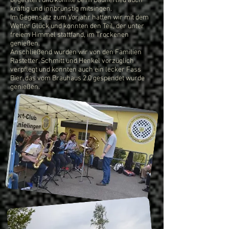
begeistert und konnte beim Badnerlied auch
kräftig und innbrünstig mitsingen.
Im Gegensatz zum Vorjahr hatten wir mit dem
Wetter Glück und konnten den Teil, der unter
freiem Himmel stattfand, im Trockenen
genießen.
Anschließend wurden wir von den Familien
Rastetter, Schmitt und Henkel vorzüglich
verpflegt und konnten auch ein lecker Fass
Bier, das vom Brauhaus 2.0 gespendet wurde
genießen.