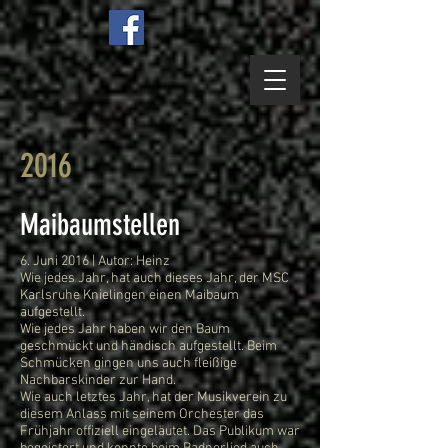
2016
Maibaumstellen
6. Juni 2016 | Autor: Heinz
Wie jedes Jahr, hat auch dieses Jahr, der MSC
Karlsruhe Knielingen einen Maibaum
aufgestellt.
Wie jedes Jahr haben wir den Baum
geschmückt und händisch aufgestellt. Beim
Schmücken gingen uns auch fleißige
Nachbarskinder zur Hand.
Wie auch letztes Jahr, hat der Musikverein zu
diesem Anlass mit seinem Orchester das
Frühjahr offiziell eingeläutet. Das Publikum war