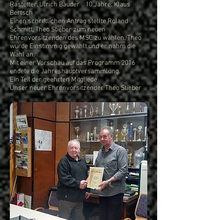
Rastetter, Ulrich Bauder 10 Jahre: Klaus
Bertsch
Einen schriftlichen Antrag stellte Roland
Schmitt, Theo Stieber zum neuen
Ehrenvorsitzenden des MSC zu wählen. Theo
wurde Einstimmig gewählt und er nahm die
Wahl an.
Mit einer Vorschau auf das Programm 2016
endete die Jahreshauptversammlung.
Ein Teil der geehrten Mitgliede
Unser neuer Ehrenvorsitzender Theo Stieber