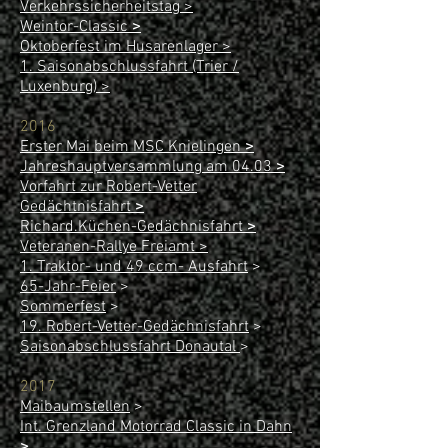
Verkehrssicherheitstag >
Weintor-Classic
>
Oktoberfest im Husarenlager >
1. Saisonabschlussfahrt (Trier /
Luxenburg) >
2016
Erster Mai beim MSC Knielingen
>
Jahreshauptversammlung am 04.03
>
Vorfahrt zur Robert-Vetter
Gedächtnisfahrt
>
Richard.Küchen-Gedächnisfahrt
>
Veteranen-Rallye Freiamt
>
1. Traktor- und 49 ccm- Ausfahrt
>
65-Jahr-Feier
>
Sommerfest
>
19. Robert-Vetter-Gedächnisfahrt
>
Saisonabschlussfahrt Donautal
>
2017
Maibaumstellen
>
Int. Grenzland Motorrad Classic in Dahn
>