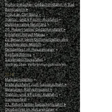
Richard-Küchen-Gedächtnisfahrt in Bad
Bergzabern
>
Tribut an Carl Benz >
Traktor- und 49 ccm- Ausfahrt
>
Oldtimerrallye Neuthard
>
20. Robert-Vetter-Gedächnisfahrt
>
Erntefest Hofgut Maxau
>
Zu Besuch beim Oldtimertreffen des
Musikvereins Mörsch
>
Oktoberfest im Husarenlager
>
Ausflug Worms
>
Saisonabschlussfahrt
>
Vortrag über Verbrennungsmotoren
2018
Maibaumstellen
>
Erste Ausfahrt zum Saisonauftakt
>
Veteranen-Rallye Freiamt
>
Traktor- und 49 ccm- Ausfahrt
>
Sommerfest
>
21. Robert Vetter Gedächtnisfahrt
>
Oktoberfest im Husarenlager
>