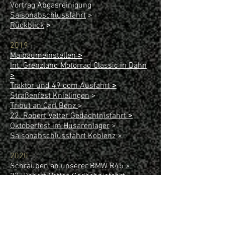
Vortrag Abgasreinigung
Saisonabschlussfahrt
>
Rückblick
>
2019
Maibaumeinstellen
>
Int. Grenzland Motorrad Classic in Dahn
>
Traktor und 49 ccm Ausfahrt
>
Straßenfest Knielingen
>
Tribut an Carl Benz
>
22. Robert Vetter Gedächtnisfahrt
>
Oktoberfest im Husarenlager
>
​Saisonabschlussfahrt Koblenz
>
2020
Schrauben an unserer BMW R45 >
23. Robert-Vetter-Gedächnisfahrt
>
Terminplan
>
2021 - 2030
>