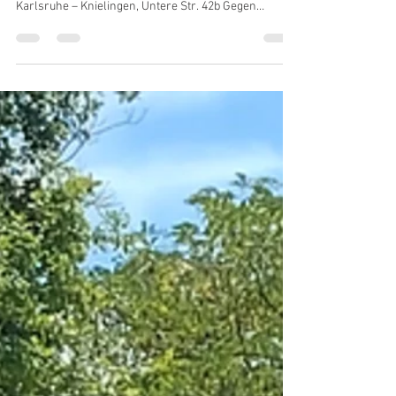
Ausfahrt für historische Fahrräder SAMSTAG │
01.08.2026 10:00 Uhr Treffen im Fahrzeughaus
Karlsruhe – Knielingen, Untere Str. 42b Gegen
Spätnachmittag Rückkehr zum Fahrzeughaus Ziel:
Nördlich von Knielingen zum Rhein und der
Museums-Fähre Sophie im Alten Hafen (ca. 31 km)
Anmeldung oder Fragen bitte per Mail an:
msckarlsruhe@gmail.com