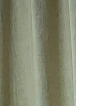
ab 10:00 Uhr Wo? Fahrzeughaus MSC Knielingen
Untere Straße 42b, 76187 Karlsruhe Für Speis und
Trank ist gesorgt Platzkonzert MVK BigBand
(sonntags 11:00 Uhr - 15:00 Uhr) Wir freuen uns wenn
Besucher mit ihre Oldtimer anreisen und diese bei
uns ausstellen! Die Ausstellungsfläche wird sich
dieses Jahr gegenüber von der Sängerhalle befinden.