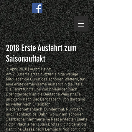
2018 Erste Ausfahrt zum
Saisonauftakt
2. April 2018 | Autor: Heinz
Am 2. Osterfeiertag nutzten einige wenige
Mitglieder die Gunst des schönen Wetters, für
eine erste gemeinsame Ausfahrt in die Pfalz.
Die Fahrt führte uns von Knielingen nach
Oberotterbach an die Deutsche Weinstraße,
und dann nach Bad Bergzabern. Von dort ging
es weiter nach Erlenbach,
Niederschlettenbach, Bundenthal, Rumbach,
und Fischbach bei Dahn, wo wir am schönen
Saarbacherhammer eine Rast einlegten (siehe
Foto). Nach einer guten Brotzeit, ging dann die
Fahrt ins Elsass nach Lembach. Von dort ging