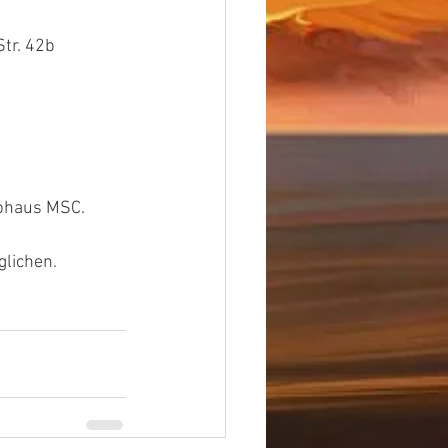
tr. 42b 
ubhaus MSC.
glichen.