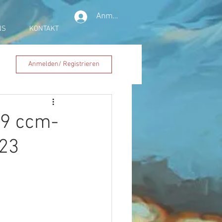
Anmelden
NS
KONTAKT
Anmelden/ Registrieren
49 ccm-
023