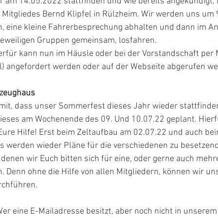
r am 14.05.2022 stattfinden und wie bereits angekündigt, 
s Mitgliedes Bernd Klipfel in Rülzheim. Wir werden uns um 
n, eine kleine Fahrerbesprechung abhalten und dann im A
jeweiligen Gruppen gemeinsam, losfahren. 
erfür kann nun im Häusle oder bei der Vorstandschaft per 
 angefordert werden oder auf der Webseite abgerufen we
zeughaus
amit, dass unser Sommerfest dieses Jahr wieder stattfinde
ieses am Wochenende des 09. Und 10.07.22 geplant. Hierf
Eure Hilfe! Erst beim Zeltaufbau am 02.07.22 und auch be
s werden wieder Pläne für die verschiedenen zu besetzen
 denen wir Euch bitten sich für eine, oder gerne auch mehr
. Denn ohne die Hilfe von allen Mitgliedern, können wir un
chführen. 
Wer eine E-Mailadresse besitzt, aber noch nicht in unserem