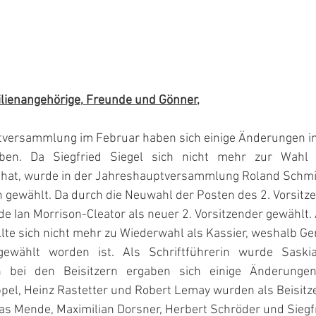
ilienangehörige, Freunde und Gönner,
versammlung im Februar haben sich einige Änderungen in
.   Da   Siegfried   Siegel   sich   nicht   mehr   zur   Wahl   
t hat, wurde in der Jahreshauptversammlung Roland Schm
n gewählt. Da durch die Neuwahl der Posten des 2. Vorsitz
de Ian Morrison-Cleator als neuer 2. Vorsitzender gewählt.
lte sich nicht mehr zu Wiederwahl als Kassier, weshalb Ger
 gewählt   worden   ist.   Als   Schriftführerin   wurde   Saski
 bei   den   Beisitzern   ergaben   sich   einige   Änderungen
pel, Heinz Rastetter und Robert Lemay wurden als Beisitz
s Mende, Maximilian Dorsner, Herbert Schröder und Siegf