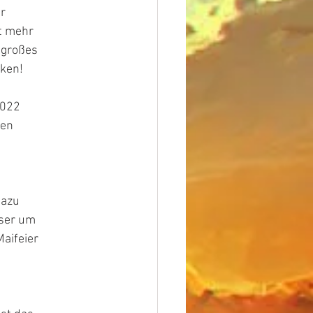
r
ht mehr
  großes
cken!
2022
gen
Dazu
eser um
Maifeier