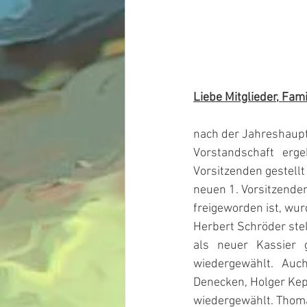
Liebe Mitglieder, Fam
nach der Jahreshaupt
Vorstandschaft   ergeben
Vorsitzenden gestell
neuen 1. Vorsitzende
freigeworden ist, wur
Herbert Schröder stel
als   neuer   Kassier  
wiedergewählt.   Auch  
Denecken, Holger Kep
wiedergewählt. Thoma