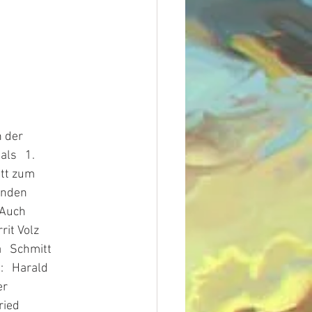
 der
als   1.
itt zum
enden
 Auch
rit Volz
a   Schmitt
:   Harald
er
ried