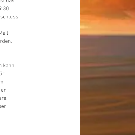
ist das
9.30
nschluss
Mail
rden. 
n kann.
ür
im
den
ere,
ser