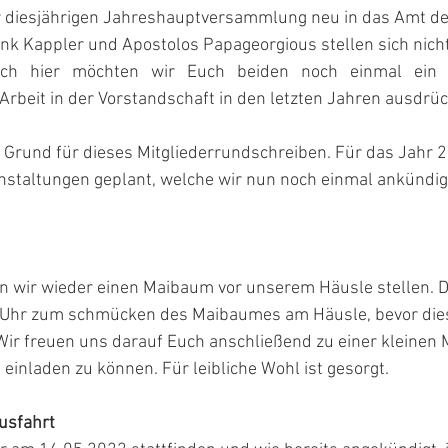
r diesjährigen Jahreshauptversammlung neu in das Amt de
ank Kappler und Apostolos Papageorgious stellen sich nic
h   hier   möchten   wir   Euch   beiden   noch   einmal   ein 
rbeit in der Vorstandschaft in den letzten Jahren ausdrü
 Grund für dieses Mitgliederrundschreiben. Für das Jahr 
anstaltungen geplant, welche wir nun noch einmal ankündi
n wir wieder einen Maibaum vor unserem Häusle stellen. 
17 Uhr zum schmücken des Maibaumes am Häusle, bevor di
 Wir freuen uns darauf Euch anschließend zu einer kleinen 
einladen zu können. Für leibliche Wohl ist gesorgt.
usfahrt