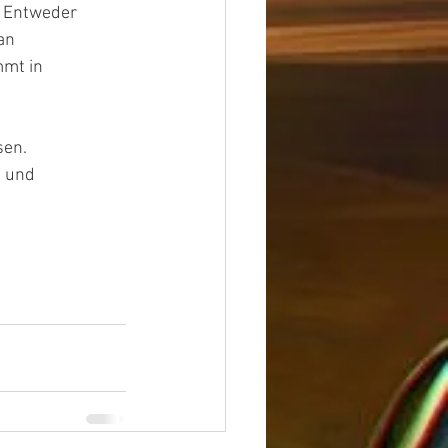
   Entweder
 an
mmt in
sen.
e und