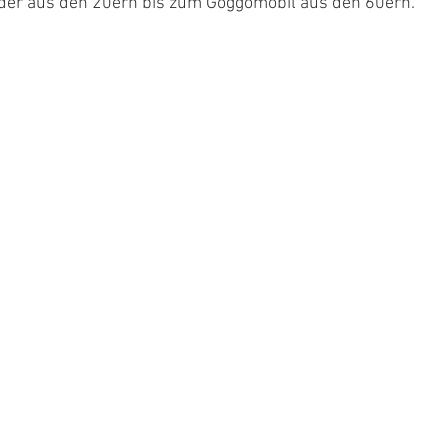
der aus den 20ern bis zum Goggomobil aus den 60ern.